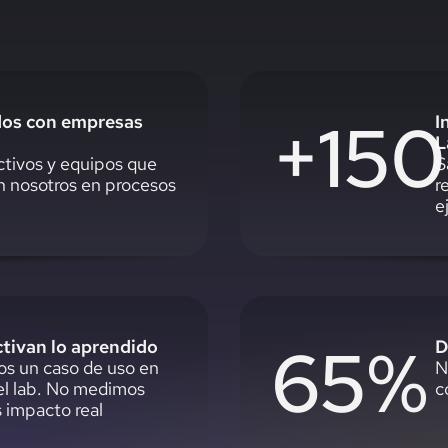
+150
ados con empresas
I
L
tivos y equipos que
S
n nosotros en procesos
r
e
65%
ctivan lo aprendido
D
s un caso de uso en
N
el lab. No medimos
c
 impacto real