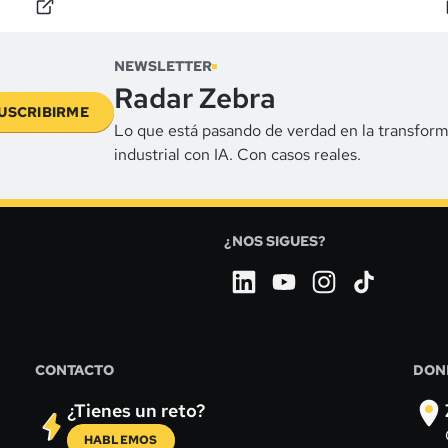
s
automoción en COPO.
NEWSLETTER
Radar Zebra
USCRIBIRME
Lo que está pasando de verdad en la transfor
industrial con IA.
Con casos reales.
¿NOS SIGUES?
CONTACTO
DON
¿Tienes un reto?
HABLEMOS