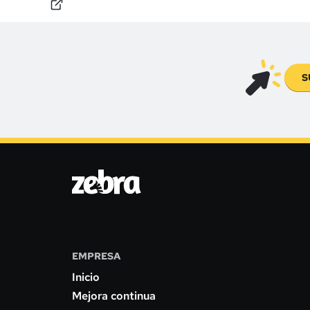
repetitivas y transformando datos en decisione
que impulsan el negocio en tiempo real.
S
EMPRESA
Inicio
Mejora continua